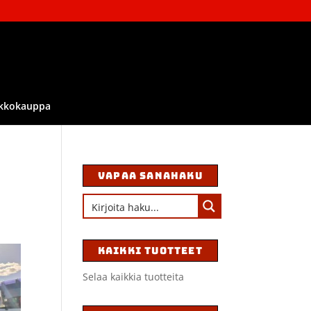
kkokauppa
VAPAA SANAHAKU
KAIKKI TUOTTEET
Selaa kaikkia tuotteita