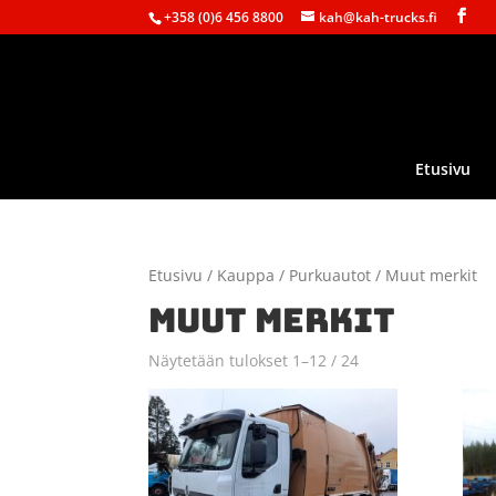
+358 (0)6 456 8800
kah@kah-trucks.fi
Etusivu
Etusivu
/
Kauppa
/
Purkuautot
/ Muut merkit
MUUT MERKIT
Näytetään tulokset 1–12 / 24
Sorted
by
latest