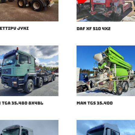
ETTIPV JYKI
DAF XF 510 4X2
 TGA 35.480 8X4BL
MAN TGS 35.400