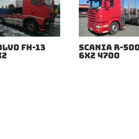
OLVO FH-13
SCANIA R-50
X2
6X2 4700