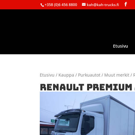
+358 (0)6 456 8800
kah@kah-trucks.fi
Etusivu
Etusivu
/
Kauppa
/
Purkuautot
/
Muut merkit
/ 
RENAULT PREMIUM 