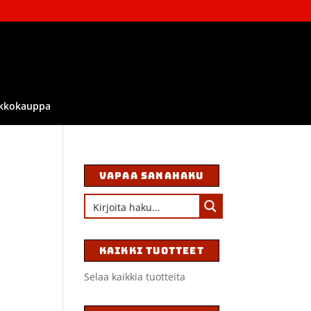
kkokauppa
VAPAA SANAHAKU
KAIKKI TUOTTEET
Selaa kaikkia tuotteita