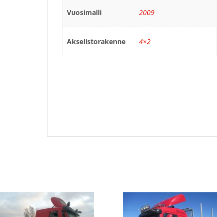
Vuosimalli
2009
Akselistorakenne
4×2