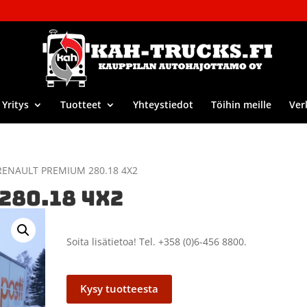
Yritys
Tuotteet
Yhteystiedot
Töihin meille
Ver
RENAULT PREMIUM 280.18 4X2
280.18 4X2
Soita lisätietoa! Tel. +358 (0)6-456 8800.
Kysy tuotteesta