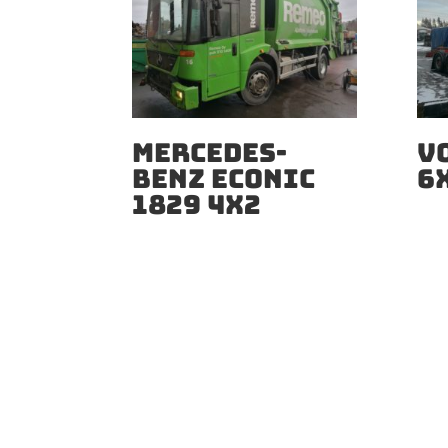
MERCEDES-
V
BENZ ECONIC
6
1829 4X2