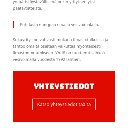
ympäristöystävällisenä onkin yrityksen yksi
päätavoitteista.
Puhdasta energiaa omalla vesivoimalalla.
Sukuyritys on vahvasti mukana ilmastotalkoissa ja
tahtoo omalta osaltaan vaikuttaa myönteisesti
ilmastonmuutokseen. Yhtiö on tuottanut sähköä
vesivoimalla vuodesta 1992 lähtien.
YHTEYSTIEDOT
Katso yhteystiedot täältä