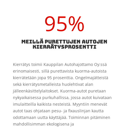
95
%
MEILLÄ PURETTUJEN AUTOJEN
KIERRÄTYSPROSENTTI
Kierrätys toimii Kauppilan Autohajottamo Oy:ssä
erinomaisesti, sillä purettavista kuorma-autoista
kierrätetään jopa 95 prosenttia. Ongelmajätteistä
sekä kierrätysmetalleista huolehtivat alan
jälleenkäsittelylaitokset. Kuorma-autot puretaan
nykyaikaisessa purkuhallissa, jossa autot kuivataan
imulaitteilla kaikista nesteistä. Myyntiin menevät
autot taas ohjataan pesu- ja fixauslinjan kautta
odottamaan uutta käyttäjää. Toiminnan pitäminen
mahdollisimman ekologisena ja