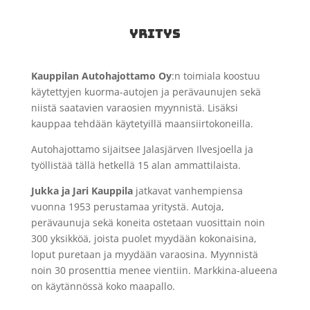
YRITYS
Kauppilan Autohajottamo Oy
:n toimiala koostuu
käytettyjen kuorma-autojen ja perävaunujen sekä
niistä saatavien varaosien myynnistä. Lisäksi
kauppaa tehdään käytetyillä maansiirtokoneilla.
Autohajottamo sijaitsee Jalasjärven Ilvesjoella ja
työllistää tällä hetkellä 15 alan ammattilaista.
Jukka ja Jari Kauppila
jatkavat vanhempiensa
vuonna 1953 perustamaa yritystä. Autoja,
perävaunuja sekä koneita ostetaan vuosittain noin
300 yksikköä, joista puolet myydään kokonaisina,
loput puretaan ja myydään varaosina. Myynnistä
noin 30 prosenttia menee vientiin. Markkina-alueena
on käytännössä koko maapallo.