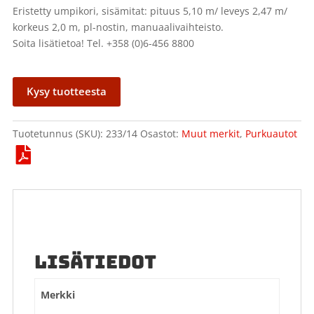
Eristetty umpikori, sisämitat: pituus 5,10 m/ leveys 2,47 m/
korkeus 2,0 m, pl-nostin, manuaalivaihteisto.
Soita lisätietoa! Tel. +358 (0)6-456 8800
Kysy tuotteesta
Tuotetunnus (SKU):
233/14
Osastot:
Muut merkit
,
Purkuautot
LISÄTIEDOT
Merkki