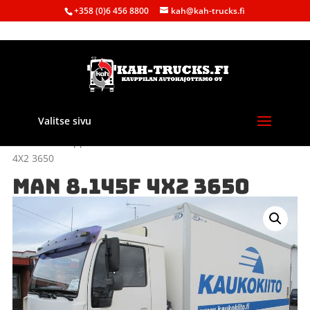
+358 (0)6 456 8800
kah@kah-trucks.fi
Valitse sivu
Etusivu
/
Kauppa
/
Purkuautot
/
Muut merkit
/ MAN 8.145F
4X2 3650
MAN 8.145F 4X2 3650