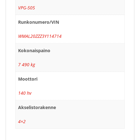
VPG-505
Runkonumero/VIN
WMAL20ZZZ3Y114714
Kokonaispaino
7 490 kg
Moottori
140 hv
Akselistorakenne
4×2