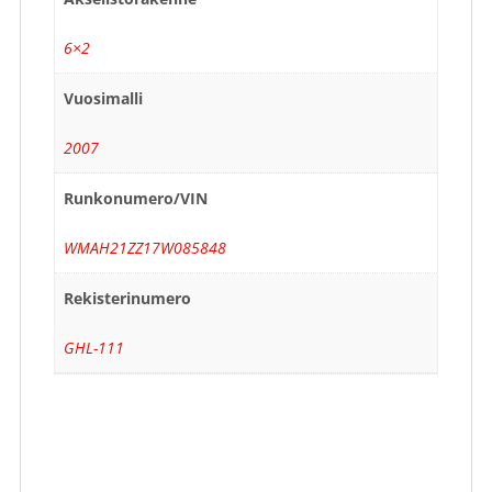
6×2
Vuosimalli
2007
Runkonumero/VIN
WMAH21ZZ17W085848
Rekisterinumero
GHL-111