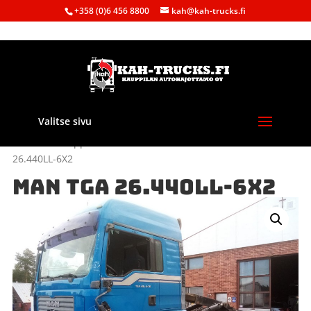
+358 (0)6 456 8800
kah@kah-trucks.fi
Valitse sivu
Etusivu
/
Kauppa
/
Purkuautot
/
Muut merkit
/ MAN TGA
26.440LL-6X2
MAN TGA 26.440LL-6X2