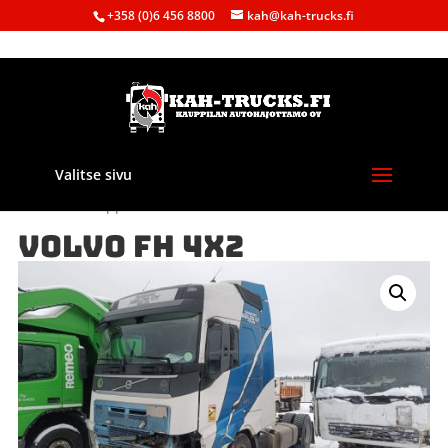
+358 (0)6 456 8800
kah@kah-trucks.fi
Valitse sivu
Etusivu
/
Kauppa
/
Purkuautot
/ VOLVO FH 4X2
VOLVO FH 4X2