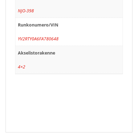
NJO-398
Runkonumero/VIN
YV2RTY0A6FA780648
Akselistorakenne
4×2