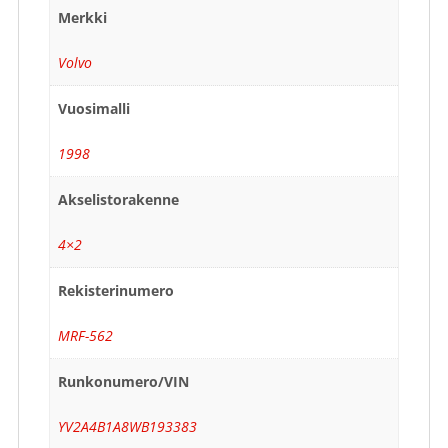
Merkki
Volvo
Vuosimalli
1998
Akselistorakenne
4×2
Rekisterinumero
MRF-562
Runkonumero/VIN
YV2A4B1A8WB193383