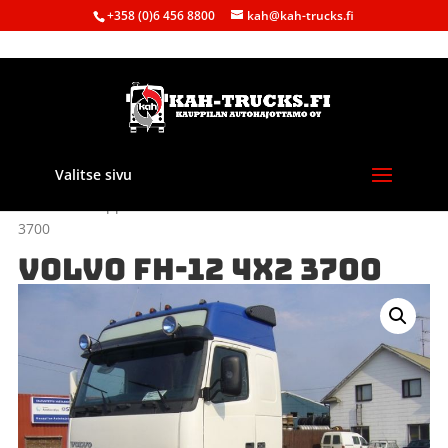
+358 (0)6 456 8800
kah@kah-trucks.fi
Valitse sivu
Etusivu
/
Kauppa
/
Purkuautot
/
Volvo
/ VOLVO FH-12 4X2
3700
VOLVO FH-12 4X2 3700