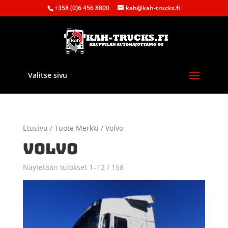
+358 (0)6 456 8800
kah@kah-trucks.fi
Valitse sivu
Etusivu
/ Tuote Merkki / Volvo
VOLVO
Näytetään tulokset 1–12 / 158
Sorted
by
latest