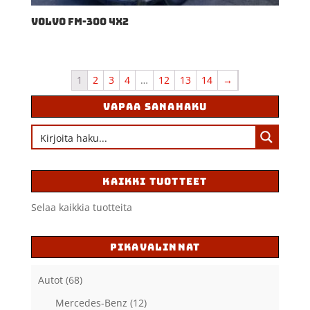
VOLVO FM-300 4X2
1
2
3
4
…
12
13
14
→
VAPAA SANAHAKU
KAIKKI TUOTTEET
Selaa kaikkia tuotteita
PIKAVALINNAT
Autot
(68)
Mercedes-Benz
(12)