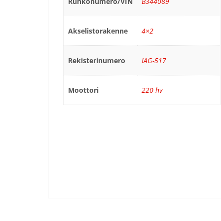
Runkonumero/VIN
B344089
Akselistorakenne
4×2
Rekisterinumero
IAG-517
Moottori
220 hv