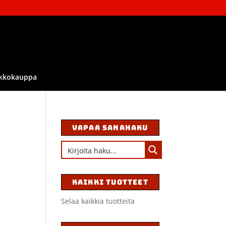
kkokauppa
VAPAA SANAHAKU
KAIKKI TUOTTEET
Selaa kaikkia tuotteita