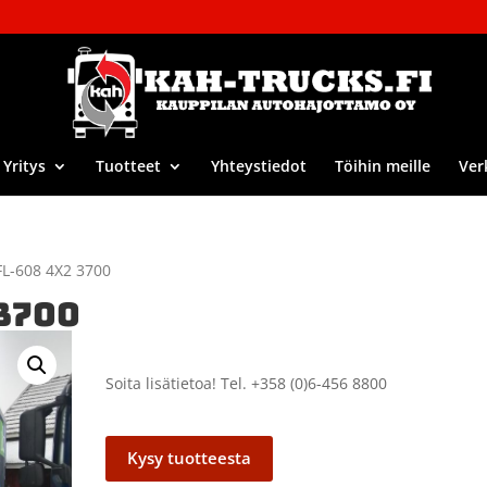
Yritys
Tuotteet
Yhteystiedot
Töihin meille
Ver
L-608 4X2 3700
3700
Soita lisätietoa! Tel. +358 (0)6-456 8800
Kysy tuotteesta