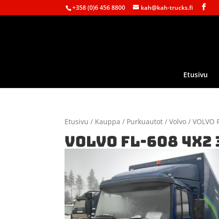
+358 (0)6 456 8800
kah@kah-trucks.fi
Etusivu
Etusivu
/
Kauppa
/
Purkuautot
/
Volvo
/ VOLVO F
VOLVO FL-608 4X2 