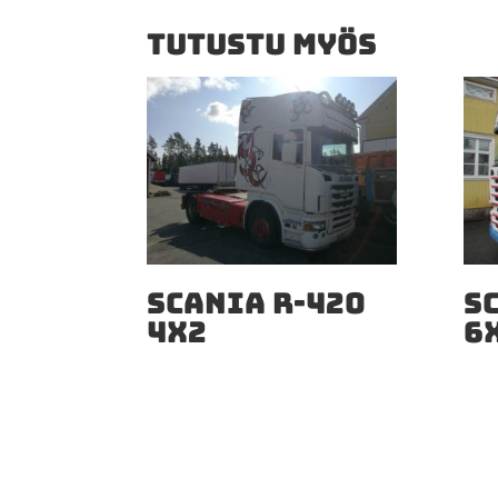
TUTUSTU MYÖS
SCANIA R-420
S
4X2
6