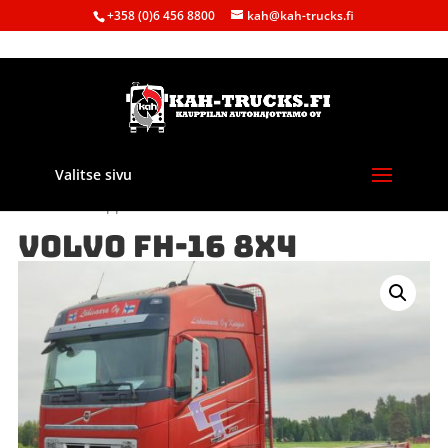
+358 (0)6 456 8800
kah@kah-trucks.fi
Valitse sivu
Etusivu
/
Kauppa
/
Purkuautot
/ VOLVO FH-16 8X4
VOLVO FH-16 8X4