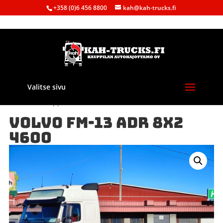
+358 (0)6 456 8800
kah@kah-trucks.fi
Valitse sivu
Etusivu
/
Kauppa
/
Autot
/ VOLVO FM-13 ADR 8X2 4600
VOLVO FM-13 ADR 8X2
4600