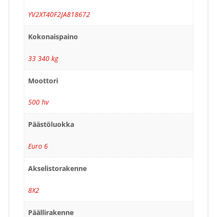
YV2XT40F2JA818672
Kokonaispaino
33 340 kg
Moottori
500 hv
Päästöluokka
Euro 6
Akselistorakenne
8X2
Päällirakenne