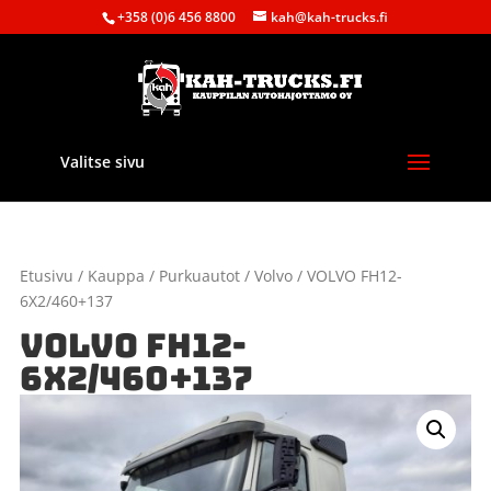
+358 (0)6 456 8800
kah@kah-trucks.fi
Valitse sivu
Etusivu
/
Kauppa
/
Purkuautot
/
Volvo
/ VOLVO FH12-
6X2/460+137
VOLVO FH12-
6X2/460+137