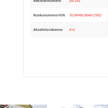
Rekisterinumero
EXI-243
Runkonumero/VIN
YV2AP40CX6A612992
Akselistorakenne
6×2