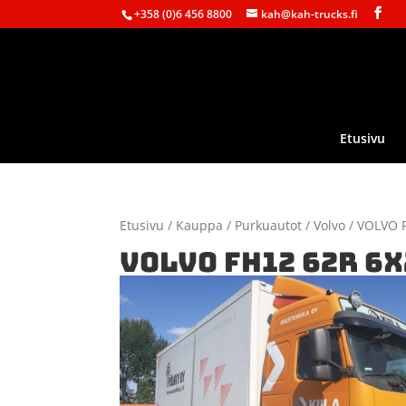
+358 (0)6 456 8800
kah@kah-trucks.fi
Etusivu
Etusivu
/
Kauppa
/
Purkuautot
/
Volvo
/ VOLVO 
VOLVO FH12 62R 6X