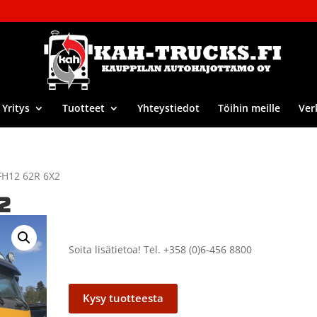
Yritys
Tuotteet
Yhteystiedot
Töihin meille
Ver
FH12 62R 6X2
2
Soita lisätietoa! Tel. +358 (0)6-456 8800
Kysy tuotteesta