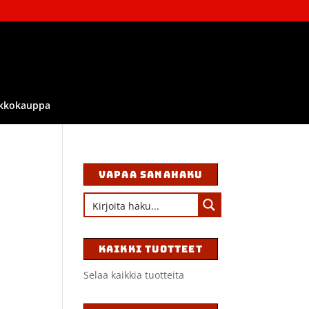
kkokauppa
VAPAA SANAHAKU
KAIKKI TUOTTEET
Selaa kaikkia tuotteita