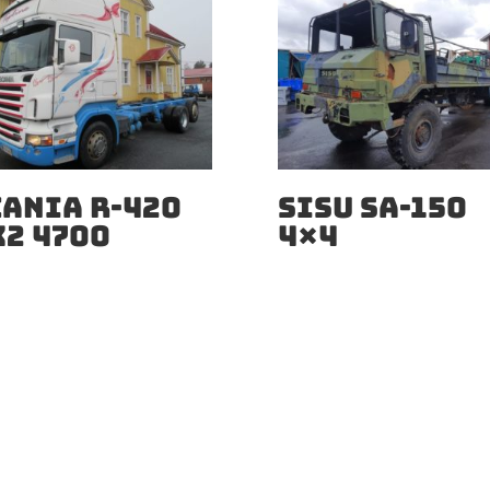
CANIA R-420
SISU SA-150
X2 4700
4×4