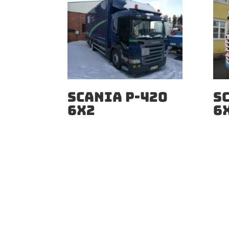
SCANIA P-420
S
6X2
6