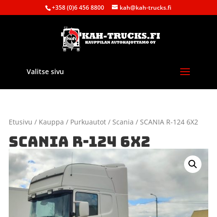
+358 (0)6 456 8800
kah@kah-trucks.fi
Valitse sivu
Etusivu
/
Kauppa
/
Purkuautot
/
Scania
/ SCANIA R-124 6X2
SCANIA R-124 6X2