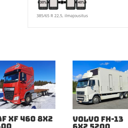
385/65 R 22,5, ilmajousitus
F XF 460 8X2
VOLVO FH-13
300
6X2 5200