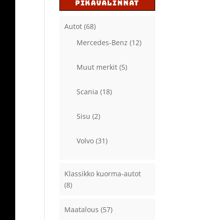
PIKAVALINNAT
Autot
(68)
Mercedes-Benz
(12)
Muut merkit
(5)
Scania
(18)
Sisu
(2)
Volvo
(31)
Klassikko kuorma-autot
(8)
Maatalous
(57)