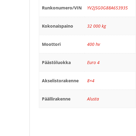
Runkonumero/VIN
YV2JSG0G88A653935
Kokonaispaino
32 000 kg
Moottori
400 hv
Päästöluokka
Euro 4
Akselistorakenne
8×4
Päällirakenne
Alusta