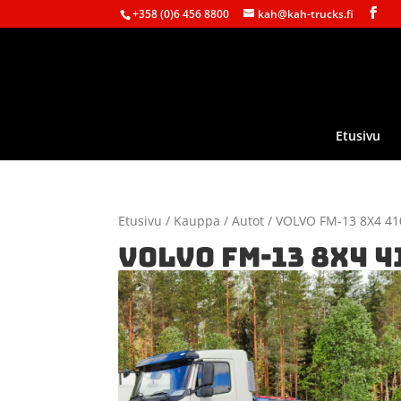
+358 (0)6 456 8800
kah@kah-trucks.fi
Etusivu
Etusivu
/
Kauppa
/
Autot
/ VOLVO FM-13 8X4 41
VOLVO FM-13 8X4 4