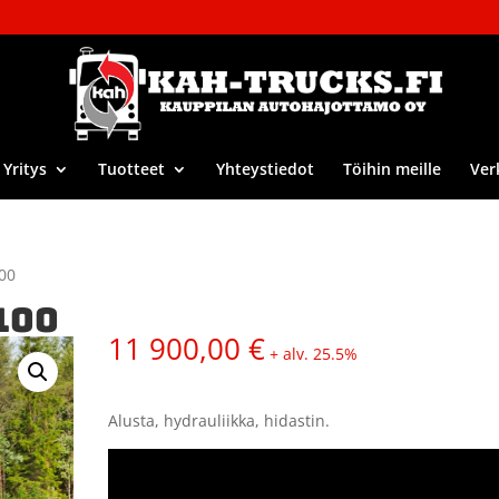
Yritys
Tuotteet
Yhteystiedot
Töihin meille
Ver
00
100
11 900,00
€
+ alv. 25.5%
Alusta, hydrauliikka, hidastin.