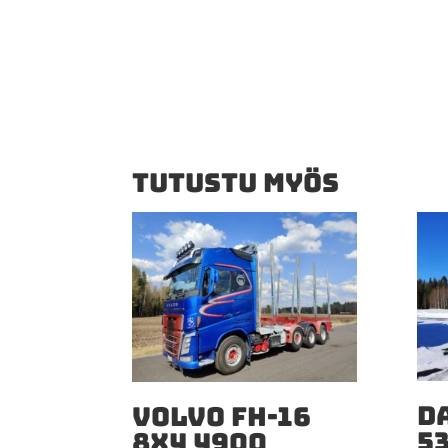
TUTUSTU MYÖS
DA
VOLVO FH-16
5
8X4 4900