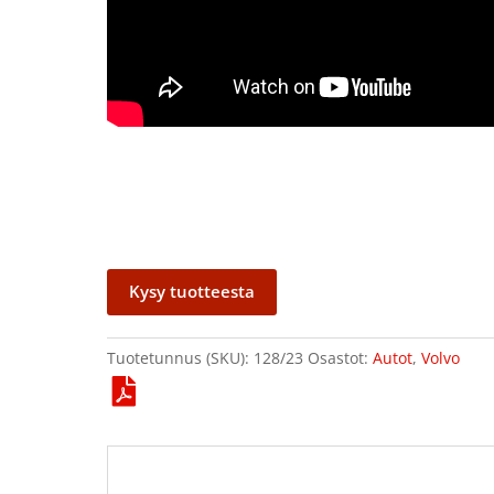
Kysy tuotteesta
Tuotetunnus (SKU):
128/23
Osastot:
Autot
,
Volvo