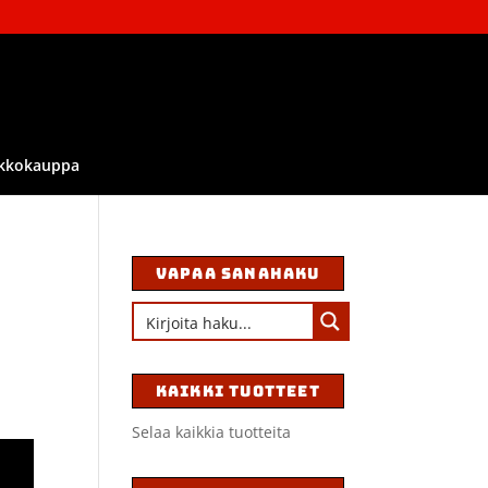
kkokauppa
VAPAA SANAHAKU
KAIKKI TUOTTEET
Selaa kaikkia tuotteita