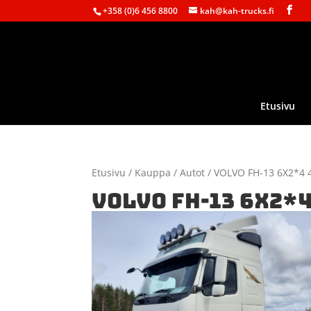
+358 (0)6 456 8800
kah@kah-trucks.fi
Etusivu
Etusivu
/
Kauppa
/
Autot
/ VOLVO FH-13 6X2*4 
VOLVO FH-13 6X2*