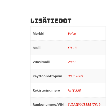
LISÄTIEDOT
Merkki
Volvo
Malli
FH-13
Vuosimalli
2009
Käyttöönottopvm
30.3.2009
Rekisterinumero
HHZ-358
Runkonumero/VIN
YV2ASW0C38B517519