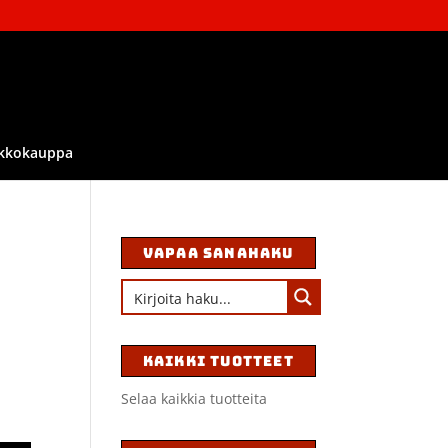
kkokauppa
VAPAA SANAHAKU
KAIKKI TUOTTEET
Selaa kaikkia tuotteita