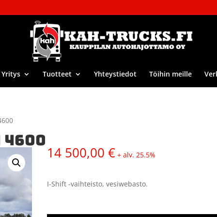
Yritys
Tuotteet
Yhteystiedot
Töihin meille
Ver
4600
4 4600
14 500,00
€
+ alv. 25.5%
I-Shift -vaihteisto, vesiwebasto.