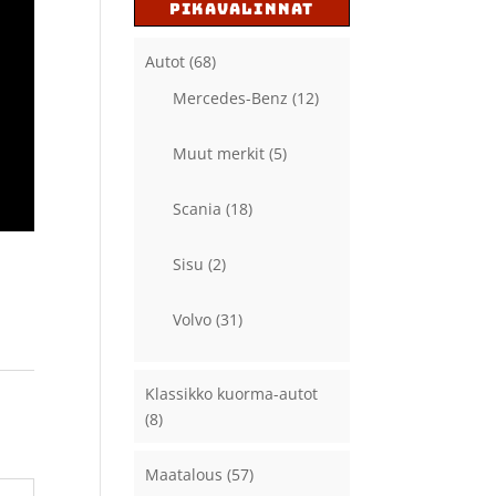
PIKAVALINNAT
Autot
(68)
Mercedes-Benz
(12)
Muut merkit
(5)
Scania
(18)
Sisu
(2)
Volvo
(31)
Klassikko kuorma-autot
(8)
Maatalous
(57)