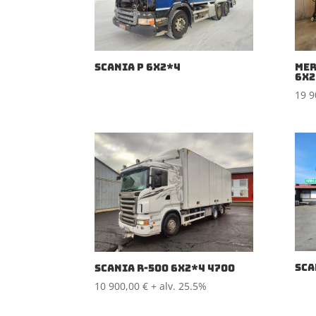
SCANIA P 6X2*4
MER
6X2
19 
SCA
SCANIA R-500 6X2*4 4700
10 900,00
€
+ alv. 25.5%