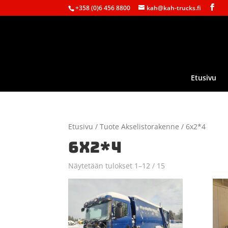
+358 (0)6 456 8800
kah@kah-trucks.fi
Etusivu
Etusivu
/ Tuote Akselistorakenne / 6x2*4
6X2*4
Näytetään tulokset 1–12 / 15
Sorted
by
latest