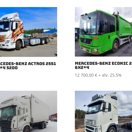
MERCEDES-BENZ ECONIC 
CEDES-BENZ ACTROS 2551
6X2*4
*4 5200
12 700,00
€
+ alv. 25.5%