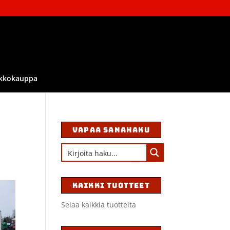
kkokauppa
VAPAA SANAHAKU
KAIKKI TUOTTEET
Selaa kaikkia tuotteita