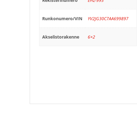
Rekisterinumero
EHZ-995
Runkonumero/VIN
YV2JG30C7AA699897
Akselistorakenne
6×2