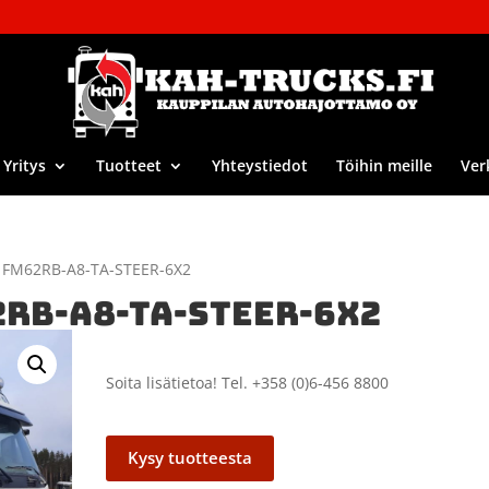
Yritys
Tuotteet
Yhteystiedot
Töihin meille
Ver
 FM62RB-A8-TA-STEER-6X2
2RB-A8-TA-STEER-6X2
Soita lisätietoa! Tel. +358 (0)6-456 8800
Kysy tuotteesta