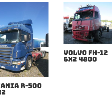
VOLVO FH-12
6X2 4800
CANIA R-500
X2