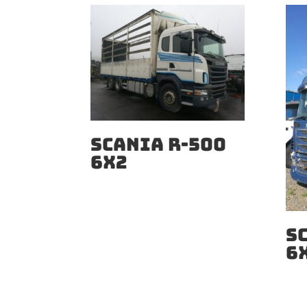
SCANIA R-500
6X2
S
6