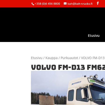
+358 (0)6 456 8800
kah@kah-trucks.fi
Etusivu
Etusivu
/
Kauppa
/
Purkuautot
/ VOLVO FM-D13
VOLVO FM-D13 FM6