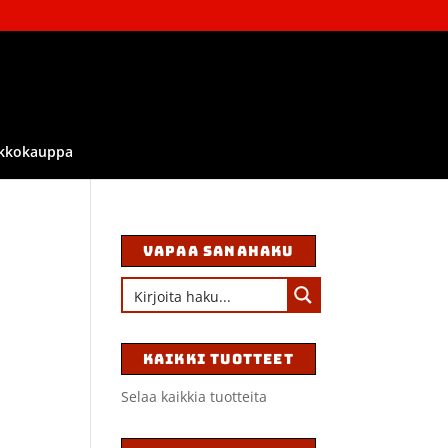
kkokauppa
VAPAA SANAHAKU
KAIKKI TUOTTEET
Selaa kaikkia tuotteita