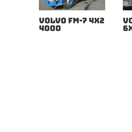
VOLVO FM-7 4X2
V
4000
6