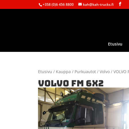
+358 (0)6 456 8800
kah@kah-trucks.fi
Etusivu
Etusivu
/
Kauppa
/
Purkuautot
/
Volvo
/ VOLVO 
VOLVO FM 6X2