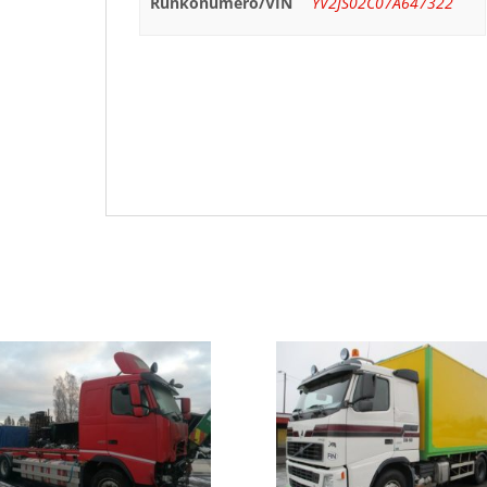
Runkonumero/VIN
YV2JS02C07A647322