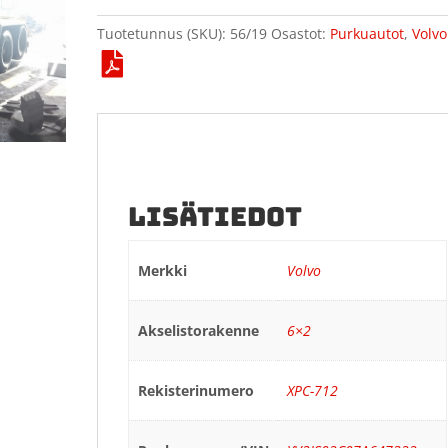
Tuotetunnus (SKU):
56/19
Osastot:
Purkuautot
,
Volvo
LISÄTIEDOT
Merkki
Volvo
Akselistorakenne
6×2
Rekisterinumero
XPC-712