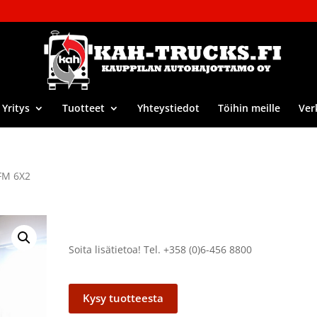
Yritys
Tuotteet
Yhteystiedot
Töihin meille
Ver
FM 6X2
Soita lisätietoa! Tel. +358 (0)6-456 8800
Kysy tuotteesta