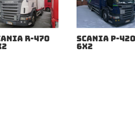
CANIA R-470
SCANIA P-42
X2
6X2