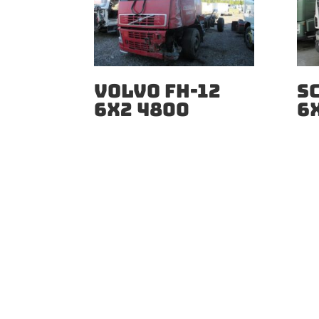
VOLVO FH-12
S
6X2 4800
6