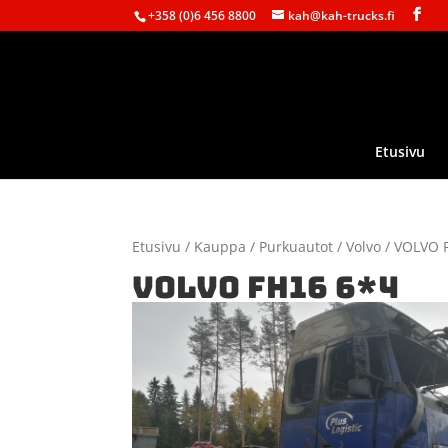
+358 (0)6 456 8800
kah@kah-trucks.fi
Etusivu
Etusivu
/
Kauppa
/
Purkuautot
/
Volvo
/ VOLVO 
VOLVO FH16 6*4