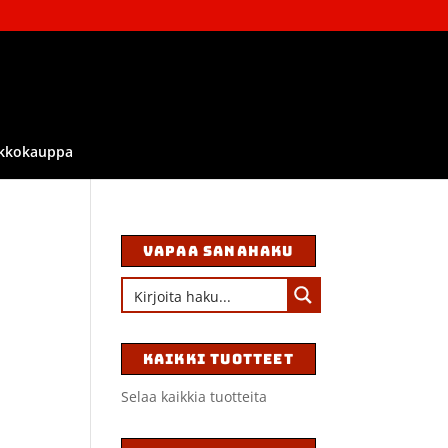
kkokauppa
VAPAA SANAHAKU
KAIKKI TUOTTEET
Selaa kaikkia tuotteita