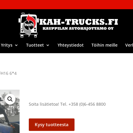
Yritys
Tuotteet
Yhteystiedot
Töihin meille
Ver
FH16 6*4
Soita lisätietoa! Tel. +358 (0)6-456 8800
Kysy tuotteesta