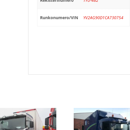
Rekisterinumero
TYU-482
Runkonumero/VIN
YV2AG90D1CA730754