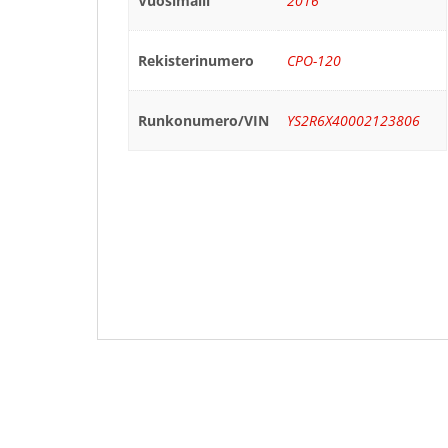
Vuosimalli
2016
Rekisterinumero
CPO-120
Runkonumero/VIN
YS2R6X40002123806