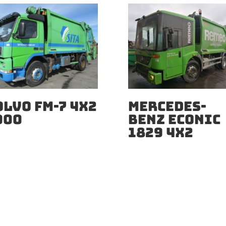
OLVO FM-7 4X2
MERCEDES-
000
BENZ ECONIC
1829 4X2