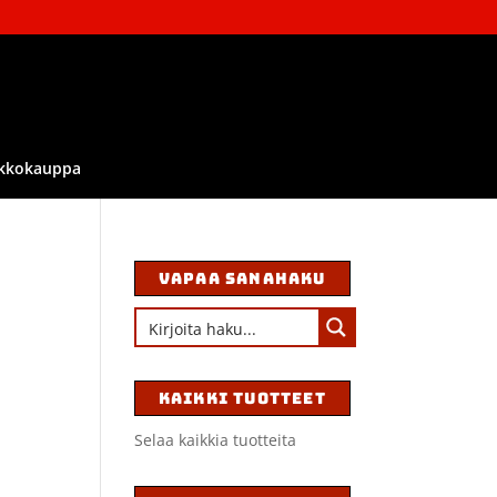
kkokauppa
VAPAA SANAHAKU
KAIKKI TUOTTEET
Selaa kaikkia tuotteita