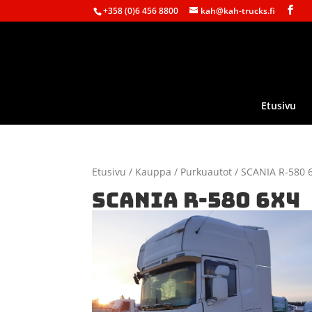
+358 (0)6 456 8800
kah@kah-trucks.fi
Etusivu
Etusivu
/
Kauppa
/
Purkuautot
/ SCANIA R-580 
SCANIA R-580 6X4