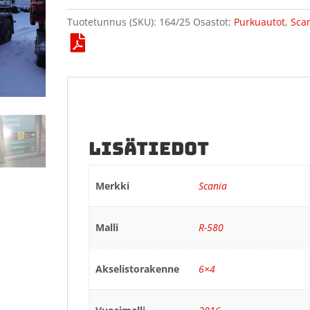
Tuotetunnus (SKU):
164/25
Osastot:
Purkuautot
,
Sca
LISÄTIEDOT
Merkki
Scania
Malli
R-580
Akselistorakenne
6×4