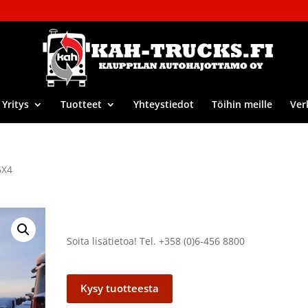
Yritys
Tuotteet
Yhteystiedot
Töihin meille
Ver
6X4
Soita lisätietoa! Tel. +358 (0)6-456 8800
Kysy tuotteesta