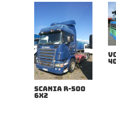
V
4
SCANIA R-500
6X2