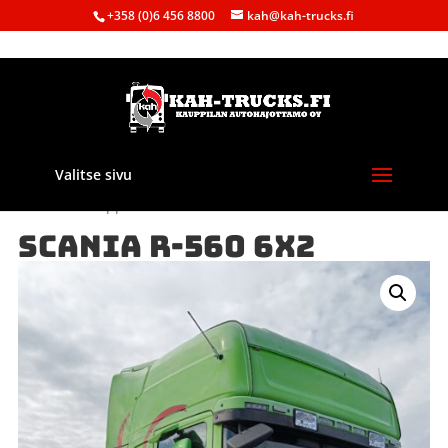
+358 (0)6 456 8800
kah@kah-trucks.fi
Valitse sivu
Etusivu
/
Kauppa
/
Purkuautot
/ SCANIA R-560 6X2
SCANIA R-560 6X2