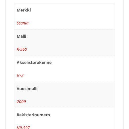
Merkki
Scania
Malli
R-560
Akselistorakenne
6×2
Vuosimalli
2009
Rekisterinumero
NJI-597