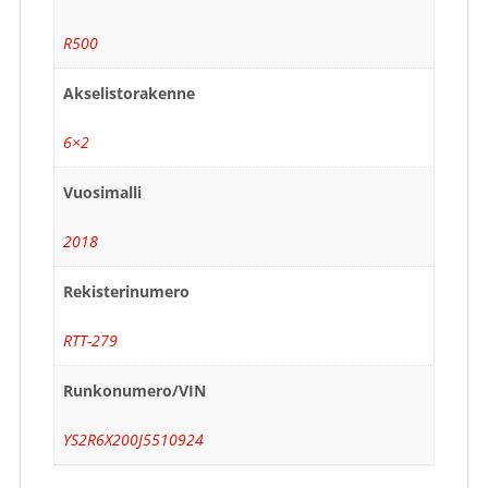
R500
Akselistorakenne
6×2
Vuosimalli
2018
Rekisterinumero
RTT-279
Runkonumero/VIN
YS2R6X200J5510924