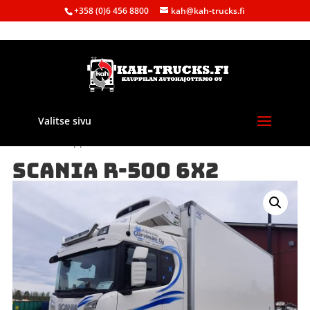
+358 (0)6 456 8800
kah@kah-trucks.fi
Valitse sivu
Etusivu
/
Kauppa
/
Purkuautot
/ SCANIA R-500 6X2
SCANIA R-500 6X2