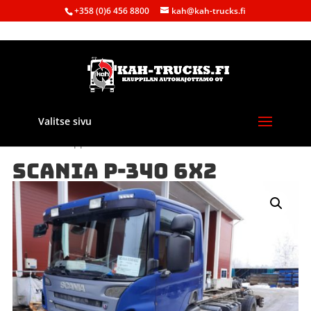
+358 (0)6 456 8800
kah@kah-trucks.fi
Valitse sivu
Etusivu
/
Kauppa
/
Purkuautot
/ SCANIA P-340 6X2
SCANIA P-340 6X2