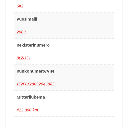
6×2
Vuosimalli
2009
Rekisterinumero
BLZ-351
Runkonumero/VIN
YS2P6X20092046085
Mittarilukema
425 000 km