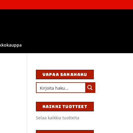
kkokauppa
VAPAA SANAHAKU
KAIKKI TUOTTEET
Selaa kaikkia tuotteita