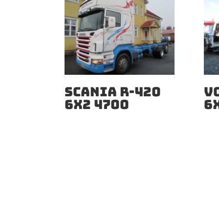
SCANIA R-420
V
6X2 4700
6