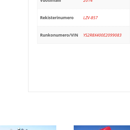
Vuosimalli
2014
Rekisterinumero
LZV-857
Runkonumero/VIN
YS2R8X400E2099083