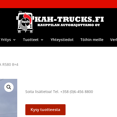
Yritys
Tuotteet
Yhteystiedot
Töihin meille
Ver
A R580 8×4
Soita lisätietoa! Tel. +358 (0)6-456 8800
Kysy tuotteesta