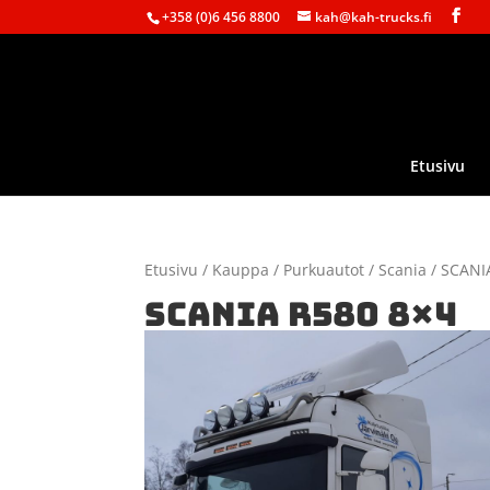
+358 (0)6 456 8800
kah@kah-trucks.fi
Etusivu
Etusivu
/
Kauppa
/
Purkuautot
/
Scania
/ SCANI
SCANIA R580 8×4