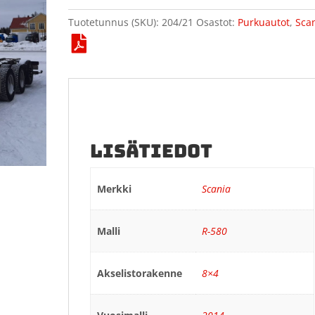
Tuotetunnus (SKU):
204/21
Osastot:
Purkuautot
,
Sca
LISÄTIEDOT
Merkki
Scania
Malli
R-580
Akselistorakenne
8×4