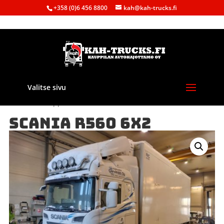
+358 (0)6 456 8800
kah@kah-trucks.fi
Valitse sivu
Etusivu
/
Kauppa
/
Purkuautot
/
Scania
/ SCANIA R560 6X2
SCANIA R560 6X2