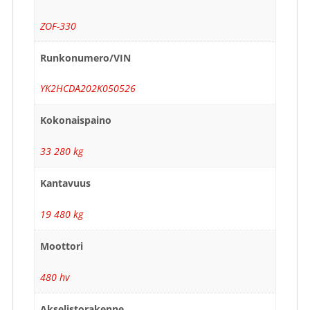
ZOF-330
Runkonumero/VIN
YK2HCDA202K050526
Kokonaispaino
33 280 kg
Kantavuus
19 480 kg
Moottori
480 hv
Akselistorakenne