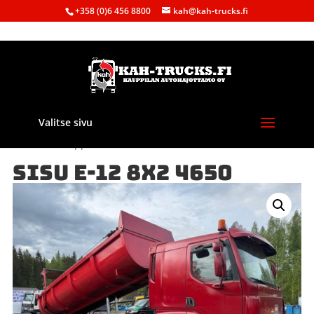
+358 (0)6 456 8800
kah@kah-trucks.fi
Valitse sivu
Etusivu
/
Kauppa
/
Autot
/ SISU E-12 8X2 4650
SISU E-12 8X2 4650