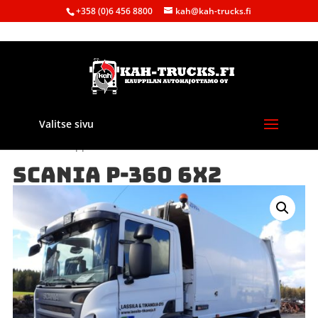
+358 (0)6 456 8800
kah@kah-trucks.fi
Valitse sivu
Etusivu
/
Kauppa
/
Purkuautot
/
Scania
/ SCANIA P-360 6X2
SCANIA P-360 6X2