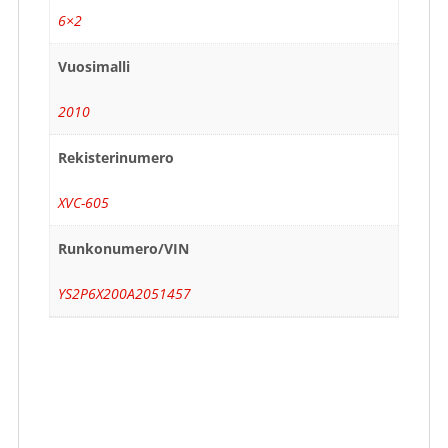
6×2
Vuosimalli
2010
Rekisterinumero
XVC-605
Runkonumero/VIN
YS2P6X200A2051457