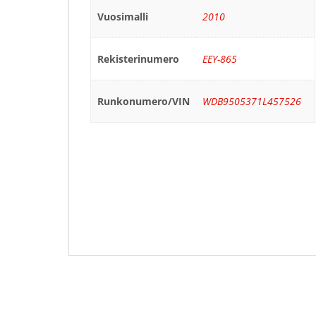
Vuosimalli
2010
Rekisterinumero
EEY-865
Runkonumero/VIN
WDB9505371L457526