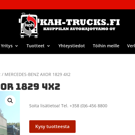
Yritys
Tuotteet
Yhteystiedot
Töihin meille
Ver
z
/ MERCEDES-BENZ AXOR 1829 4X2
OR 1829 4X2
Soita lisätietoa! Tel. +358 (0)6-456 8800
Kysy tuotteesta