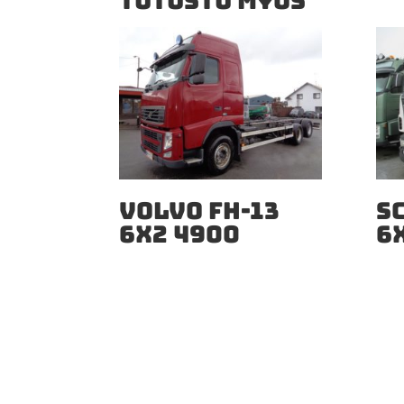
TUTUSTU MYÖS
VOLVO FH-13
S
6X2 4900
6