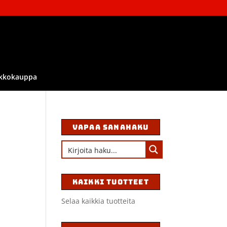
kkokauppa
VAPAA SANAHAKU
KAIKKI TUOTTEET
Selaa kaikkia tuotteita