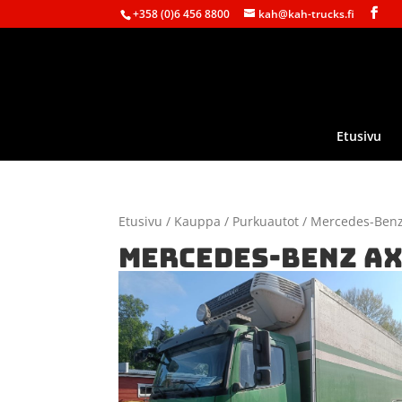
+358 (0)6 456 8800
kah@kah-trucks.fi
Etusivu
Etusivu
/
Kauppa
/
Purkuautot
/
Mercedes-Ben
MERCEDES-BENZ AX