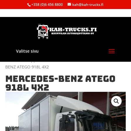
+358 (0)6 456 8800
kah@kah-trucks.fi
Valitse sivu
Etusivu
/
Kauppa
/
Purkuautot
/
Mercedes-Benz
/ MERCEDES-
BENZ ATEGO 918L 4X2
MERCEDES-BENZ ATEGO
918L 4X2