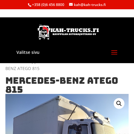
+358 (0)6 456 8800
kah@kah-trucks.fi
Valitse sivu
Etusivu
/
Kauppa
/
Purkuautot
/
Mercedes-Benz
/ MERCEDES-
BENZ ATEGO 815
MERCEDES-BENZ ATEGO
815