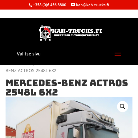
+358 (0)6 456 8800
kah@kah-trucks.fi
Valitse sivu
Etusivu
/
Kauppa
/
Purkuautot
/
Mercedes-Benz
/ MERCEDES-
BENZ ACTROS 2548L 6X2
MERCEDES-BENZ ACTROS
2548L 6X2