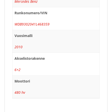
Mercedes Benz
Runkonumero/VIN
WDB9302041L468359
Vuosimalli
2010
Akselistorakenne
6×2
Moottori
480 hv