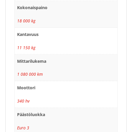
Kokonaispaino
18 000 kg
Kantavuus
11 150 kg
Mittarilukema
1 080 000 km
Moottori
340 hv
Päästöluokka
Euro 3