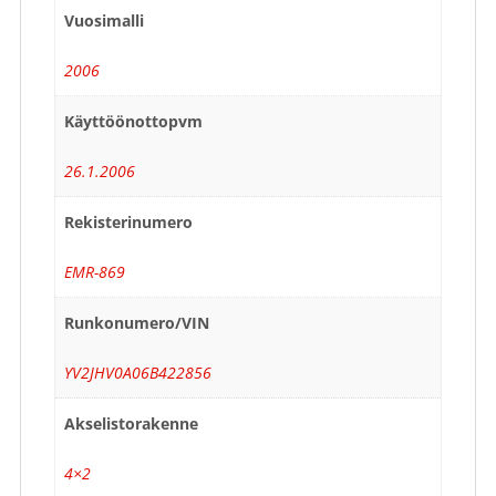
Vuosimalli
2006
Käyttöönottopvm
26.1.2006
Rekisterinumero
EMR-869
Runkonumero/VIN
YV2JHV0A06B422856
Akselistorakenne
4×2