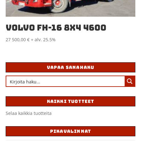
VOLVO FH-16 8X4 4600
27 500,00
€
+ alv. 25.5%
VAPAA SANAHAKU
KAIKKI TUOTTEET
Selaa kaikkia tuotteita
PIKAVALINNAT