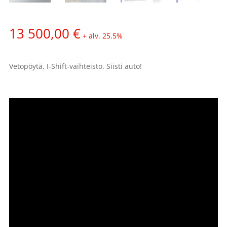
13 500,00
€
+ alv. 25.5%
Vetopöytä, I-Shift-vaihteisto. Siisti auto!