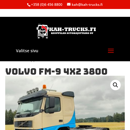
+358 (0)6 456 8800
kah@kah-trucks.fi
Valitse sivu
Etusivu
/
Kauppa
/
Autot
/ VOLVO FM-9 4X2 3800
VOLVO FM-9 4X2 3800