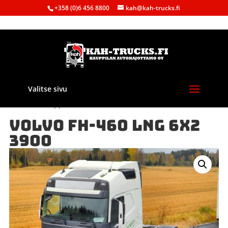
+358 (0)6 456 8800
kah@kah-trucks.fi
Valitse sivu
Etusivu
/
Kauppa
/
Autot
/ VOLVO FH-460 LNG 6X2 3900
VOLVO FH-460 LNG 6X2
3900