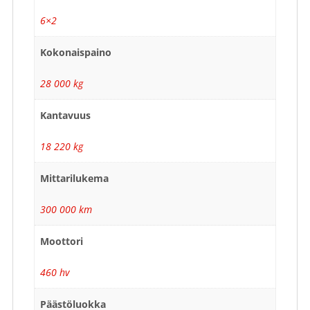
6×2
Kokonaispaino
28 000 kg
Kantavuus
18 220 kg
Mittarilukema
300 000 km
Moottori
460 hv
Päästöluokka