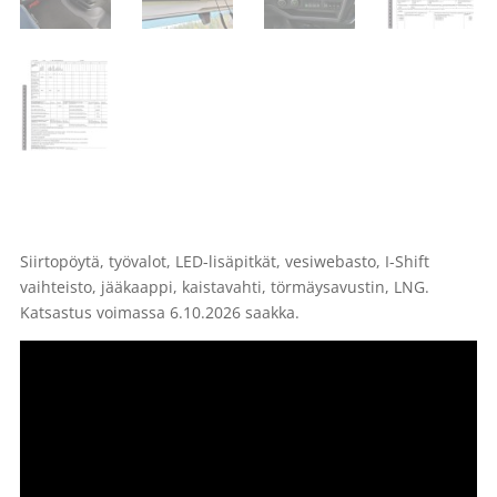
Siirtopöytä, työvalot, LED-lisäpitkät, vesiwebasto, I-Shift
vaihteisto, jääkaappi, kaistavahti, törmäysavustin, LNG.
Katsastus voimassa 6.10.2026 saakka.