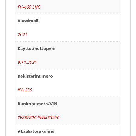
FH-460 LNG
Vuosimalli
2021
Käyttöönottopvm
9.11.2021
Rekisterinumero
IPA-255
Runkonumero/VIN
YV2RZ80C4MA885556
Akselistorakenne