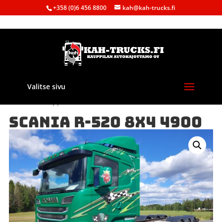
+358 (0)6 456 8800
kah@kah-trucks.fi
Valitse sivu
Etusivu
/
Kauppa
/
Autot
/ SCANIA R-520 8X4 4900
SCANIA R-520 8X4 4900