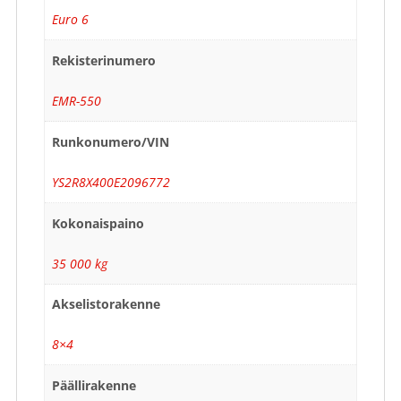
Euro 6
Rekisterinumero
EMR-550
Runkonumero/VIN
YS2R8X400E2096772
Kokonaispaino
35 000 kg
Akselistorakenne
8×4
Päällirakenne