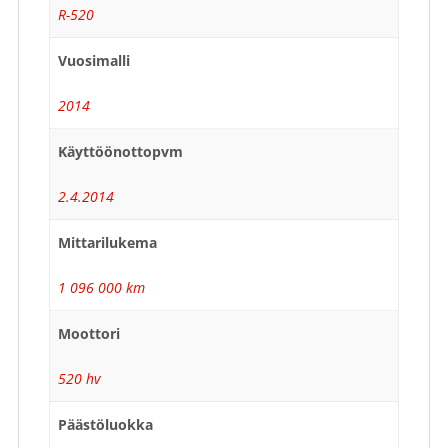
R-520
Vuosimalli
2014
Käyttöönottopvm
2.4.2014
Mittarilukema
1 096 000 km
Moottori
520 hv
Päästöluokka