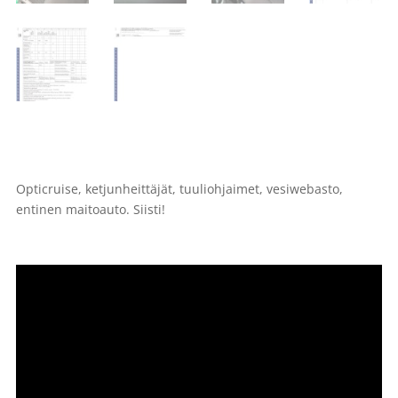
Opticruise, ketjunheittäjät, tuuliohjaimet, vesiwebasto,
entinen maitoauto. Siisti!