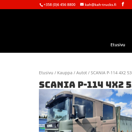
+358 (0)6 456 8800
kah@kah-trucks.fi
Etusivu
Etusivu
/
Kauppa
/
Autot
/ SCANIA P-114 4X2 5
SCANIA P-114 4X2 