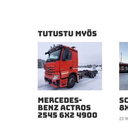
TUTUSTU MYÖS
MERCEDES-
S
BENZ ACTROS
8
2545 6X2 4900
23 9