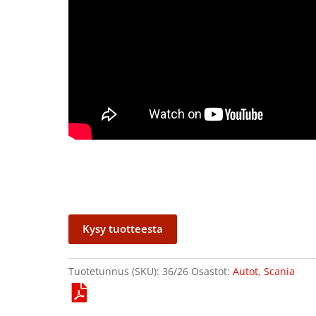
Kysy tuotteesta
Tuotetunnus (SKU):
36/26
Osastot:
Autot
,
Scania