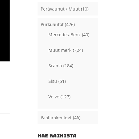
Perävaunut / Muut
(10)
Purkuautot
(426)
Mercedes-Benz
(40)
Muut merkit
(24)
Scania
(184)
Sisu
(51)
Volvo
(127)
Päällirakenteet
(46)
HAE KAIKISTA