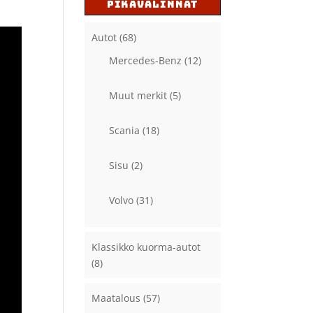
PIKAVALINNAT
Autot
(68)
Mercedes-Benz
(12)
Muut merkit
(5)
Scania
(18)
Sisu
(2)
Volvo
(31)
Klassikko kuorma-autot
(8)
Maatalous
(57)