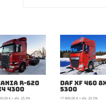
CANIA R-620
DAF XF 460 8
X4 4300
5300
00,00
€
+ alv. 25.5%
17 800,00
€
+ alv. 25.5%