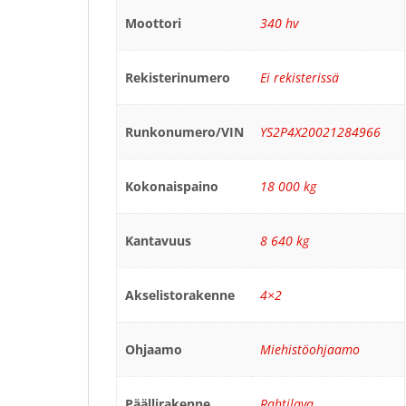
Moottori
340 hv
Rekisterinumero
Ei rekisterissä
Runkonumero/VIN
YS2P4X20021284966
Kokonaispaino
18 000 kg
Kantavuus
8 640 kg
Akselistorakenne
4×2
Ohjaamo
Miehistöohjaamo
Päällirakenne
Rahtilava