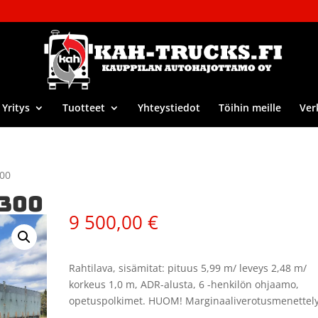
Yritys
Tuotteet
Yhteystiedot
Töihin meille
Ver
300
5300
9 500,00
€
Rahtilava, sisämitat: pituus 5,99 m/ leveys 2,48 m/
korkeus 1,0 m, ADR-alusta, 6 -henkilön ohjaamo,
opetuspolkimet. HUOM! Marginaaliverotusmenettely