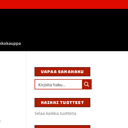
kkokauppa
VAPAA SANAHAKU
KAIKKI TUOTTEET
Selaa kaikkia tuotteita
.