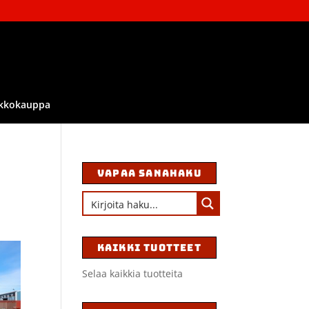
kkokauppa
VAPAA SANAHAKU
KAIKKI TUOTTEET
Selaa kaikkia tuotteita