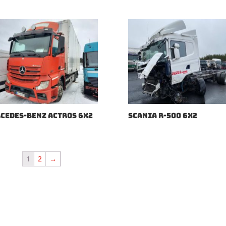
CEDES-BENZ ACTROS 6X2
SCANIA R-500 6X2
1
2
→