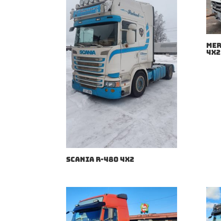
MER
4X2
SCANIA R-480 4X2