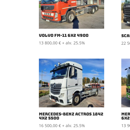
VOLVO FM-11 6X2 4900
SCA
13 800,00
€
+ alv. 25.5%
22 
MERCEDES-BENZ ACTROS 1842
MER
4X2 5500
6X2
16 500,00
€
+ alv. 25.5%
13 