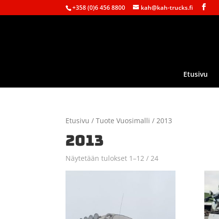
+358 (0)6 456 8800
kah@kah-trucks.fi
Etusivu
Etusivu
/ Tuote Vuosimalli / 2013
2013
Näytetään tulokset 1–12 / 24
Sorted
by
latest