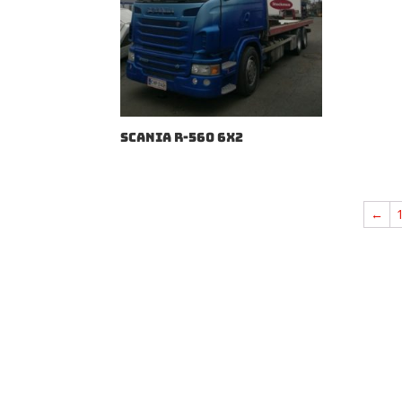
SCANIA R-560 6X2
←