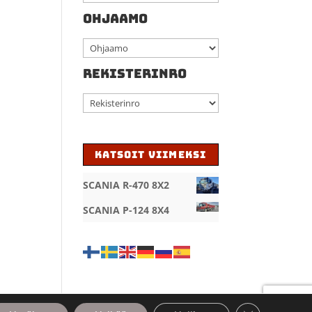
OHJAAMO
REKISTERINRO
KATSOIT VIIMEKSI
SCANIA R-470 8X2
SCANIA P-124 8X4
Sulje evästeba