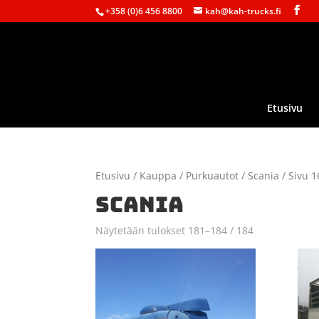
+358 (0)6 456 8800
kah@kah-trucks.fi
Etusivu
Etusivu
/
Kauppa
/
Purkuautot
/
Scania
/ Sivu 1
SCANIA
Näytetään tulokset 181–184 / 184
Sorted
by
latest