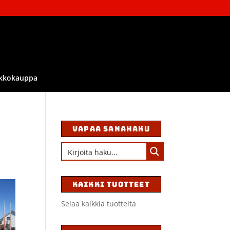
kkokauppa
VAPAA SANAHAKU
KAIKKI TUOTTEET
Selaa kaikkia tuotteita