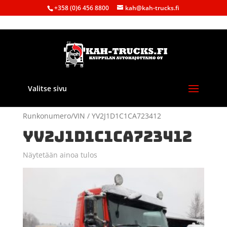
+358 (0)6 456 8800
kah@kah-trucks.fi
Valitse sivu
Etusivu
/ Tuote
Runkonumero/VIN / YV2J1D1C1CA723412
YV2J1D1C1CA723412
Näytetään ainoa tulos