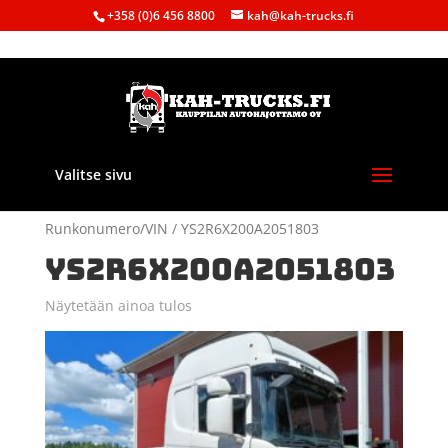
+358 (0)6 456 8800
kah@kah-trucks.fi
Valitse sivu
Etusivu
/ Tuote
Runkonumero/VIN / YS2R6X200A2051803
YS2R6X200A2051803
Näytetään ainoa tulos