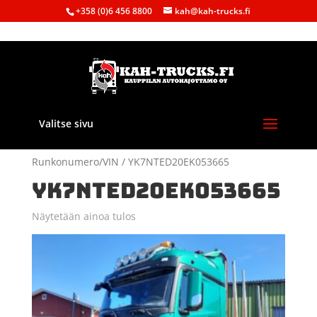
+358 (0)6 456 8800
kah@kah-trucks.fi
Valitse sivu
Etusivu
/ Tuote
Runkonumero/VIN / YK7NTED20EK053665
YK7NTED20EK053665
Näytetään ainoa tulos