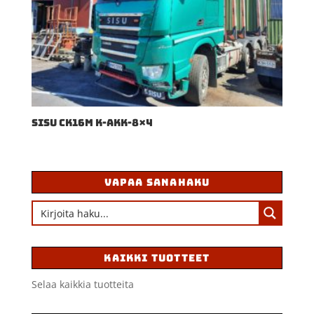
SISU CK16M K-AKK-8×4
VAPAA SANAHAKU
KAIKKI TUOTTEET
Selaa kaikkia tuotteita