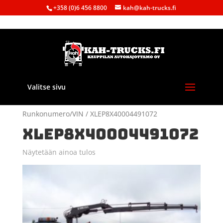
+358 (0)6 456 8800
kah@kah-trucks.fi
Valitse sivu
Etusivu
/ Tuote
Runkonumero/VIN / XLEP8X40004491072
XLEP8X40004491072
Näytetään ainoa tulos