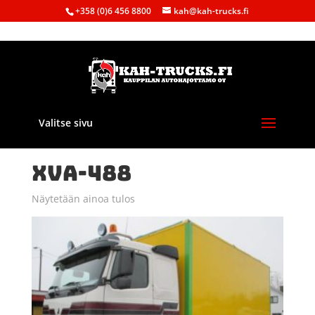
+358 (0)6 456 8800
kah@kah-trucks.fi
Valitse sivu
Etusivu
/ Tuote Rekisterinumero / XVA-488
XVA-488
Näytetään ainoa tulos