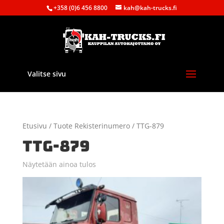
+358 (0)6 456 8800
kah@kah-trucks.fi
Valitse sivu
Etusivu
/ Tuote Rekisterinumero / TTG-879
TTG-879
Näytetään ainoa tulos