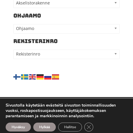
Akselistorakenne
OHJAAMO
Ohjaamo
REKISTERINRO
Rekisterinro
Sivustolla käytetään evästeitä sivuston toiminnallisuuden
vuoksi, roskapostisuojaukseen, käyttäjäkokemuksen
Kaikki oikeudet pidätetään - Kauppilan
parantamiseen ja markkinoinnin analysointiin.
autohajottamo Oy |
Tietosuojaseloste
| Sivuston
Sulje evästebanneri
Hyväksy
Hylkää
Hallitse
toteutus - Mojovagroup.com - Mediaa maalta