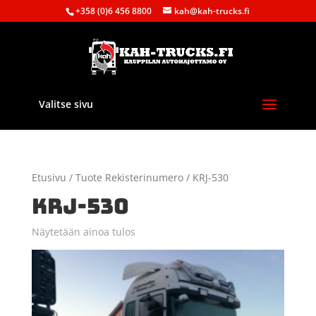
+358 (0)6 456 8800
kah@kah-trucks.fi
Valitse sivu
Etusivu
/ Tuote Rekisterinumero / KRJ-530
KRJ-530
Näytetään ainoa tulos