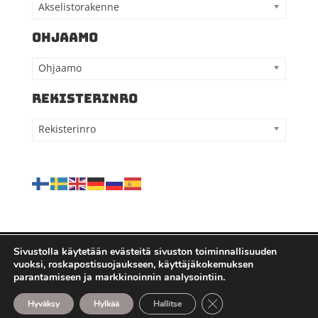
Akselistorakenne
OHJAAMO
Ohjaamo
REKISTERINRO
Rekisterinro
Sivustolla käytetään evästeitä sivuston toiminnallisuuden
vuoksi, roskapostisuojaukseen, käyttäjäkokemuksen
Kaikki oikeudet pidätetään - Kauppilan
parantamiseen ja markkinoinnin analysointiin.
autohajottamo Oy |
Tietosuojaseloste
| Sivuston
Sulje evästebanneri
Hyväksy
Hylkää
Hallitse
toteutus - Mojovagroup.com - Mediaa maalta