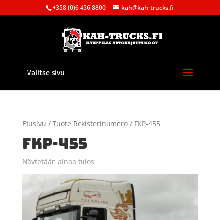
+358 (0)6 456 8800
kah@kah-trucks.fi
Valitse sivu
Etusivu
/ Tuote Rekisterinumero / FKP-455
FKP-455
Näytetään ainoa tulos