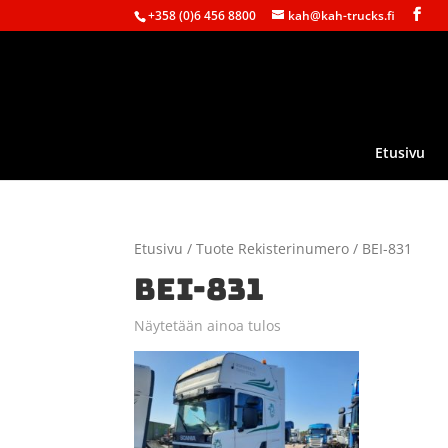
+358 (0)6 456 8800
kah@kah-trucks.fi
Etusivu
Etusivu
/ Tuote Rekisterinumero / BEI-831
BEI-831
Näytetään ainoa tulos