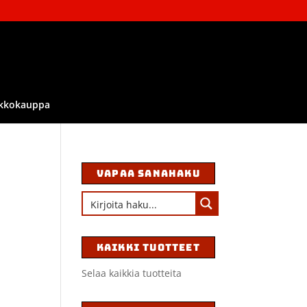
kkokauppa
VAPAA SANAHAKU
KAIKKI TUOTTEET
Selaa kaikkia tuotteita