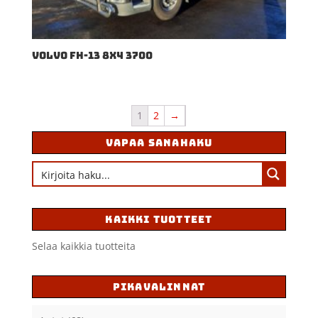
VOLVO FH-13 8X4 3700
1
2
→
VAPAA SANAHAKU
KAIKKI TUOTTEET
Selaa kaikkia tuotteita
PIKAVALINNAT