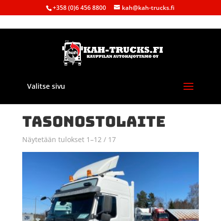
+358 (0)6 456 8800
kah@kah-trucks.fi
Valitse sivu
Etusivu
/ Tuote Päällirakenne / Tasonostolaite
TASONOSTOLAITE
Näytetään tulokset 1–12 / 17
Sorted
by
latest