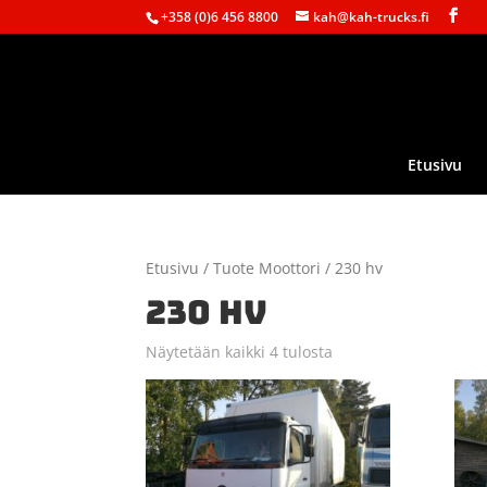
+358 (0)6 456 8800
kah@kah-trucks.fi
Etusivu
Etusivu
/ Tuote Moottori / 230 hv
230 HV
Näytetään kaikki 4 tulosta
Sorted
by
latest