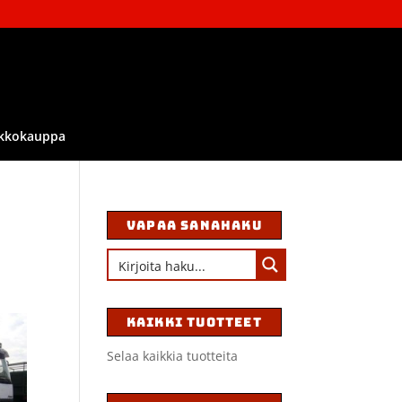
kkokauppa
VAPAA SANAHAKU
KAIKKI TUOTTEET
Selaa kaikkia tuotteita