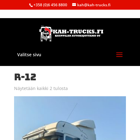
+358 (0)6 456 8800
kah@kah-trucks.fi
Valitse sivu
Etusivu
/ Tuote Malli / R-12
R-12
Näytetään kaikki 2 tulosta
Sorted
by
latest